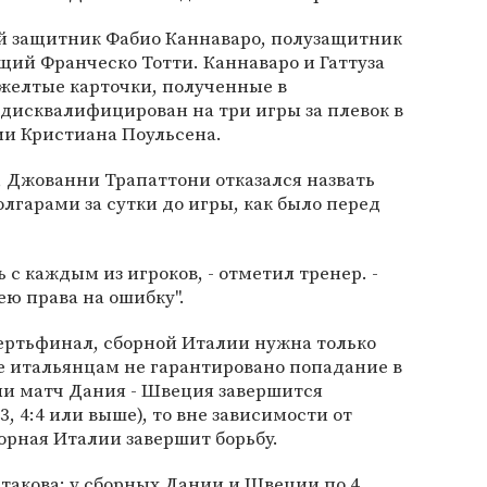
ей защитник Фабио Каннаваро, полузащитник
ий Франческо Тотти. Каннаваро и Гаттуза
желтые карточки, полученные в
дисквалифицирован на три игры за плевок в
и Кристиана Поульсена.
, Джованни Трапаттони отказался назвать
олгарами за сутки до игры, как было перед
 с каждым из игроков, - отметил тренер. -
ею права на ошибку".
вертьфинал, сборной Италии нужна только
ае итальянцам не гарантировано попадание в
сли матч Дания - Швеция завершится
3, 4:4 или выше), то вне зависимости от
борная Италии завершит борьбу.
 такова: у сборных Дании и Швеции по 4