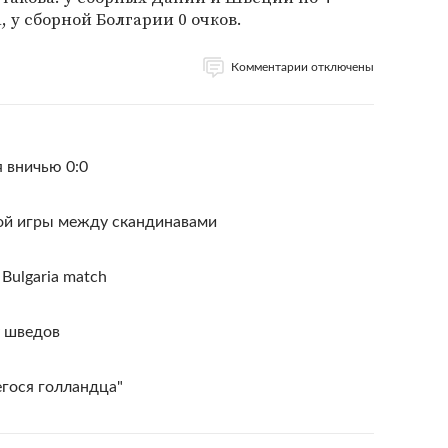
, у сборной Болгарии 0 очков.
Комментарии отключены
 вничью 0:0
ой игры между скандинавами
s Bulgaria match
у шведов
гося голландца"