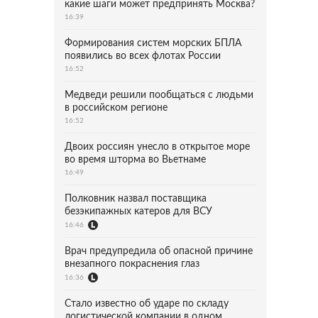
какие шаги может предпринять Москва?
16:39
Формирования систем морских БПЛА
появились во всех флотах России
16:52
Медведи решили пообщаться с людьми
в российском регионе
16:52
Двоих россиян унесло в открытое море
во время шторма во Вьетнаме
16:49
Полковник назвал поставщика
безэкипажных катеров для ВСУ
16:46
Врач предупредила об опасной причине
внезапного покраснения глаз
16:36
Стало известно об ударе по складу
логистической компании в одном