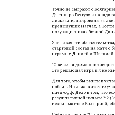
Точно не сыграют с Болгари
Дженнаро Гаттузо и нападающ
дисквалифицированы за две 
предыдущих матчах, а Тотти 
полузащитника сборной Дани
Учитывая эти обстоятельства
стартовый состав на матч с б
играми с Данией и Швецией.
"Сначала я должен поговорить
Это решающая игра и я не им
Для того, чтобы выйти в чет
победа. Но даже в этом случ
плей-офф. Дело в том, что е
результативной ничьей 2:2 (3:
исхода матча с Болгарией, с
Сейчас в группе "С" ситуация