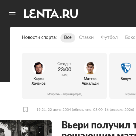
11
A
Новости спорта
Все
Ставки
Футбол
Бокс
Сегодня
23:00
(Мск)
Карен
Маттео
Бохум
Хачанов
Арнальди
Монреаль — парный разряд
Германи
19:21, 22 июня 2004
(обновлено: 03:00, 16 февраля 2026)
Вьери получил 