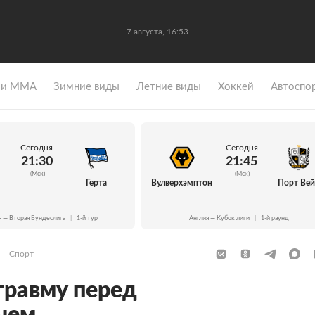
7 августа, 16:53
 и ММА
Зимние виды
Летние виды
Хоккей
Автоспо
Сегодня
Сегодня
21:30
21:45
(Мск)
(Мск)
Герта
Вулверхэмптон
Порт Ве
я — Вторая Бундеслига
|
1-й тур
Англия — Кубок лиги
|
1-й раунд
Спорт
травму перед