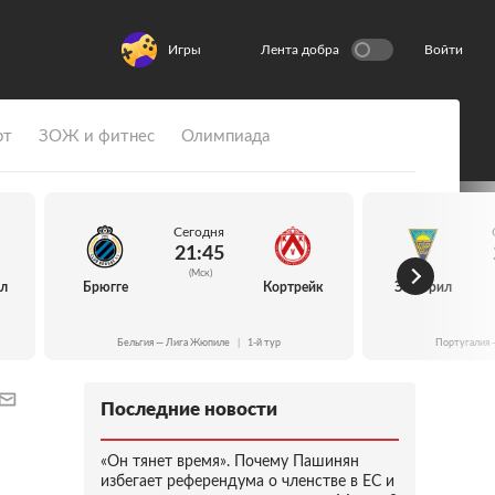
Игры
Лента добра
Войти
рт
ЗОЖ и фитнес
Олимпиада
Сегодня
21:45
(Мск)
йл
Брюгге
Кортрейк
Эшторил
Бельгия — Лига Жюпиле
|
1-й тур
Португалия 
Последние новости
«Он тянет время». Почему Пашинян
избегает референдума о членстве в ЕС и