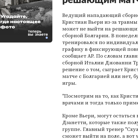
решающим мат
Ведущий нападающий сборн
Угадайте,
Кристиан Вьери из-за травмы
где настоящее
фото
может не выйти на решающи
сборной Болгарии. В понедел
тренировался по индивидуа
графику в фиксирующей повя
сообщает АР. По словам главн
сборной Италии Джованни Т
решение о том, сыграет Крис
матче с Болгарией или нет, б
игры.
"Посмотрим на то, как Кристи
врачами и тогда только приме
Кроме Вьери, могут остаться
Дзанетти, которые также пол
группе. Главный тренер "Ску
сможет выйти на поле, а вот