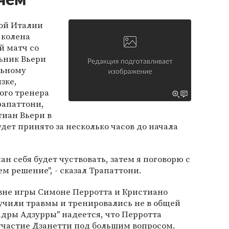
чем
ой Италии
 колена
й матч со
ьник Вьери
льному
зке,
ого тренера
рапаттони,
тиан Вьери в
удет принято за несколько часов до начала
ан себя будет чуствовать, затем я поговорю с
м решение", - сказал Трапаттони.
 вне игры Симоне Перротта и Кристиано
учили травмы и тренировались не в общей
адры Адзурры" надеется, что Перротта
 участие Дзанетти под большим вопросом.