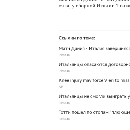
очка, у сборной Италии 2 очка
Ссылки по теме
Матч Дания - Италия завершился
lenta.ru
Итальянцы опасаются договорн
lenta.ru
Knee injury may force Vieri to mis
AP
Итальянцы не смогли выиграть 
lenta.ru
Тотти пошел по стопам "плююще
lenta.ru