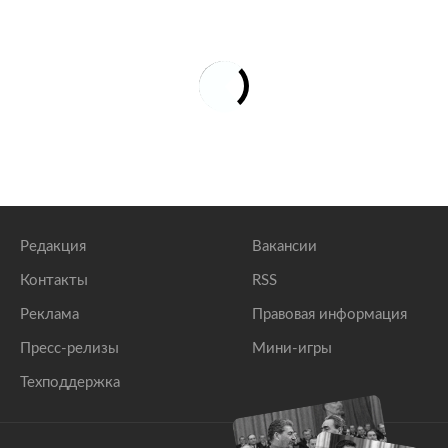
Редакция
Вакансии
Контакты
RSS
Реклама
Правовая информация
Пресс-релизы
Мини-игры
Техподдержка