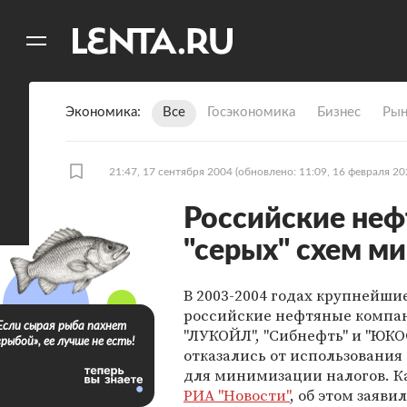
11
A
Экономика
Все
Госэкономика
Бизнес
Рын
21:47, 17 сентября 2004
(обновлено: 11:09, 16 февраля 20
Российские неф
"серых" схем м
В 2003-2004 годах крупнейши
российские нефтяные компа
Если сырая рыба пахнет
"ЛУКОЙЛ", "Сибнефть" и "ЮКО
«рыбой», ее лучше не есть!
отказались от использования 
для минимизации налогов. К
РИА "Новости"
, об этом заяви