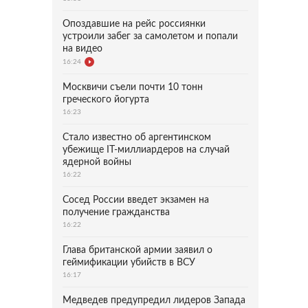
Опоздавшие на рейс россиянки
устроили забег за самолетом и попали
на видео
16:24
Москвичи съели почти 10 тонн
греческого йогурта
16:23
Стало известно об аргентинском
убежище IT-миллиардеров на случай
ядерной войны
16:22
Сосед России введет экзамен на
получение гражданства
16:22
Глава британской армии заявил о
геймификации убийств в ВСУ
16:17
Медведев предупредил лидеров Запада