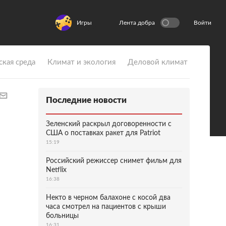
Игры
Лента добра
Войти
ская среда
Климат и экология
Деловой климат
Последние новости
Зеленский раскрыл договоренности с
США о поставках ракет для Patriot
15:19
Российский режиссер снимет фильм для
Netflix
16:38
Некто в черном балахоне с косой два
часа смотрел на пациентов с крыши
больницы
16:31