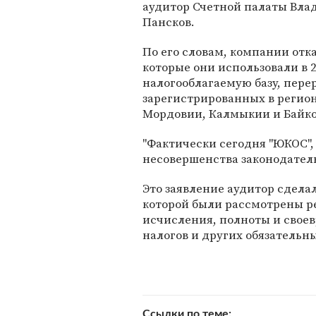
аудитор Счетной палаты Вл
Пансков.
По его словам, компании отк
которые они использовали в 2
налогооблагаемую базу, пере
зарегистрированных в регион
Мордовии, Калмыкии и Байко
"Фактически сегодня "ЮКОС",
несовершенства законодательс
Это заявление аудитор сдела
которой были рассмотрены р
исчисления, полноты и свое
налогов и других обязательн
Ссылки по теме