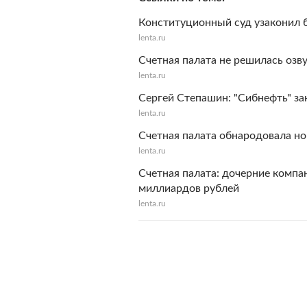
Конституционный суд узаконил 
lenta.ru
Счетная палата не решилась озв
lenta.ru
Сергей Степашин: "Сибнефть" за
lenta.ru
Счетная палата обнародовала но
lenta.ru
Счетная палата: дочерние компа
миллиардов рублей
lenta.ru