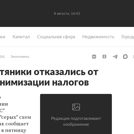
8 августа, 16:41
ки
Капитал
Социальная сфера
Недвижимость
Город
26)
Экономика
тяники отказались от
инимизации налогов
е
нии
С"
"серых" схем
ак сообщает
л в пятницу