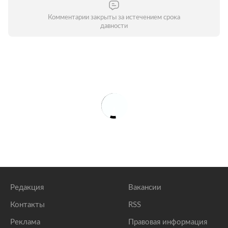
Комментарии закрыты за истечением срока
давности
Редакция
Вакансии
Контакты
RSS
Реклама
Правовая информация