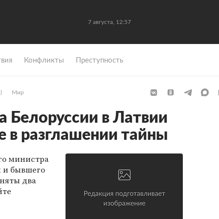
7 августа, 12:57
вия
Конфликты
Преступность
)
Мир
а Белоруссии в Латвии
е в разглашении тайны
го министра
 и бывшего
сняты два
йте
.