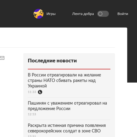
Игры
Лента добра
Войти
Последние новости
В России отреагировали на желание
страны НАТО сбивать ракеты над
Украиной
11:33
Пашинян с уважением отреагировал на
предложение России
12:53
Раскрыта истинная причина появления
северокорейских солдат в зоне СВО
12:51