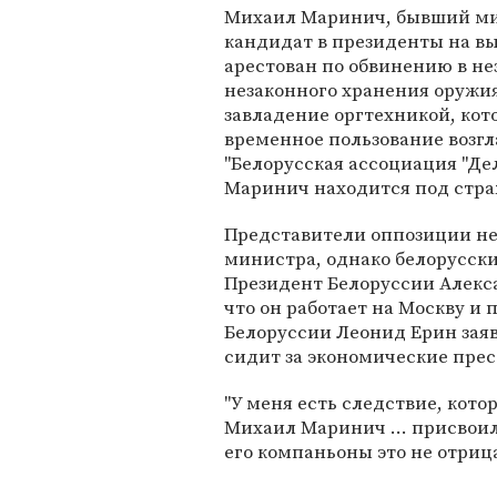
Михаил Маринич, бывший мин
кандидат в президенты на выб
арестован по обвинению в н
незаконного хранения оружия
завладение оргтехникой, кот
временное пользование возг
"Белорусская ассоциация "Де
Маринич находится под стра
Представители оппозиции не
министра, однако белорусски
Президент Белоруссии Алекс
что он работает на Москву и п
Белоруссии Леонид Ерин заяв
сидит за экономические прес
"У меня есть следствие, кот
Михаил Маринич ... присвои
его компаньоны это не отрицаю