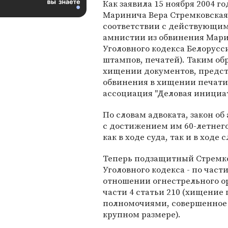
Как заявила 15 ноября 2004 го
Маринича Вера Стремковская,
соответствии с действующим
амнистии из обвинения Марин
Уголовного кодекса Белорус
штампов, печатей). Таким об
хищении документов, предст
обвинения в хищении печати
ассоциация "Деловая инициат
По словам адвоката, закон о
с достижением им 60-летнего
как в ходе суда, так и в ходе
Теперь подзащитный Стремко
Уголовного кодекса - по част
отношении огнестрельного ор
части 4 статьи 210 (хищени
полномочиями, совершенное 
крупном размере).