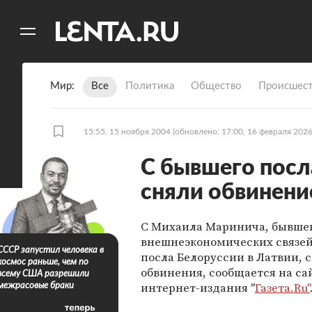
11
A
Мир
Все
Политика
Общество
Происшест
15:55, 15 ноября 2004
(обновлено: 17:00, 16 февраля 2026
С бывшего посл
сняли обвинени
С Михаила Маринича, бывше
внешнеэкономических связей
СССР запустил человека в
посла Белоруссии в Латвии, 
космос раньше, чем по
обвинения, сообщается на са
всему США разрешили
интернет-издания "
Газета.Ru"
межрасовые браки