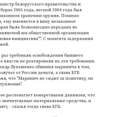
истр белорусского правительства и
орах 2001 года, весной 2004 года был
езаконном хранении оружия. Помимо
, ему вменяется в вину незаконное
орая была безвозмездно передана во
лавляемой им общественной организации
ловая инициатива"". С момента задержания
жей.
 раз требовали освобождения бывшего
е власти не реагировали на эти требования.
андр Лукашенко обвинил маринича в том,
олучат от России деньги, а глава КГБ
ил, что "Маринич не сидит за политику, он
тупления".
орое располагает конкретными данными, что
л значительные материальные средства, и
т, - сказал тогда глава КГБ.