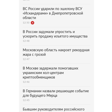
ВС России ударили по эшелону ВСУ
«Искандерами» в Днепропетровской
области
12:50
В России задумали упростить и
ускорить продажу изъятого имущества
12:48
Московскую область накроет рекордная
жара с грозой
12:47
В Москве задержали помогавших
украинским кол-центрам
криптообменщиков
12:46
В Германии назвали решающее событие
для будущего Мерца
12:45
Бывшим руководителям российского