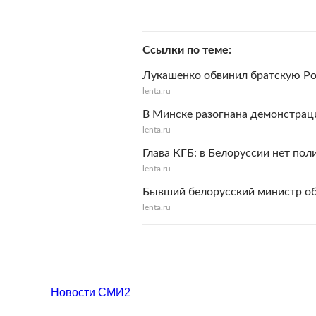
Ссылки по теме
Лукашенко обвинил братскую Ро
lenta.ru
В Минске разогнана демонстрац
lenta.ru
Глава КГБ: в Белоруссии нет по
lenta.ru
Бывший белорусский министр об
lenta.ru
Новости СМИ2