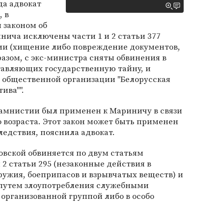
да адвокат
 в
 законом об
ича исключены части 1 и 2 статьи 377
сии (хищение либо повреждение документов,
разом, с экс-министра сняты обвинения в
авляющих государственную тайну, и
 общественной организации "Белорусская
ива"".
б амнистии был применен к Мариничу в связи
 возраста. Этот закон может быть применен
 следствия, пояснила адвокат.
вской обвиняется по двум статьям
и 2 статьи 295 (незаконные действия в
ужия, боеприпасов и взрывчатых веществ) и
е путем злоупотребления служебными
организованной группой либо в особо