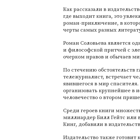
Как рассказали в издательств
где выходит книга, это увле
роман-приключение, в которо
черты самых разных литерату
Роман Соловьева является о
и философской притчей с эл
очерком нравов и обычаев м
По стечению обстоятельств г
тележурналист, встречает чел
явившегося в мир спасителя. 
организовать крупнейшее в и
человечество о втором прише
Среди героев книги множеств
миллиардер Билл Гейтс или 
Кинг, добавили в издательств
Издательство также готовит