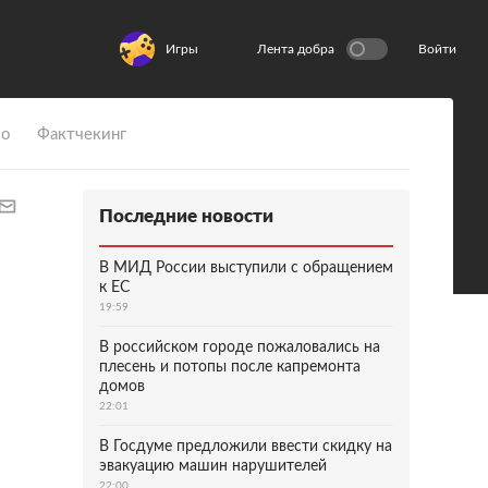
Игры
Лента добра
Войти
ио
Фактчекинг
Последние новости
В МИД России выступили с обращением
к ЕС
19:59
В российском городе пожаловались на
плесень и потопы после капремонта
домов
22:01
В Госдуме предложили ввести скидку на
эвакуацию машин нарушителей
22:00