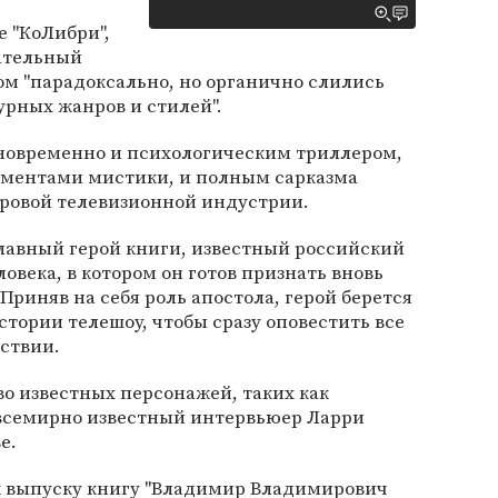
е "КоЛибри",
кательный
м "парадоксально, но органично слились
рных жанров и стилей".
дновременно и психологическим триллером,
ементами мистики, и полным сарказма
ировой телевизионной индустрии.
лавный герой книги, известный российский
овека, в котором он готов признать вновь
Приняв на себя роль апостола, герой берется
стории телешоу, чтобы сразу оповестить все
ствии.
о известных персонажей, таких как
всемирно известный интервьюер Ларри
е.
 к выпуску книгу "Владимир Владимирович