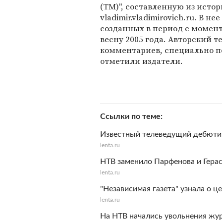
(TM)", составленную из исто
vladimir.vladimirovich.ru. В н
созданных в период с момент
весну 2005 года. Авторский 
комментариев, специально п
отметили издатели.
Ссылки по теме
Известный телеведущий дебютир
lenta.ru
НТВ заменило Парфенова и Гера
lenta.ru
"Независимая газета" узнала о 
lenta.ru
На НТВ начались увольнения ж