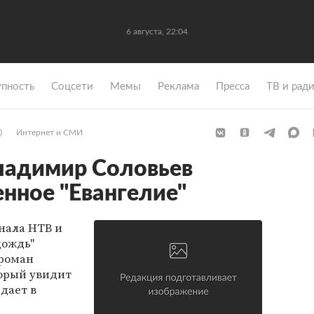
6 августа, 22:04
упность
Coцсети
Мемы
Реклама
Пресса
ТВ и рад
)
Интернет и СМИ
ладимир Соловьев
енное "Евангелие"
нала НТВ и
дождь"
 роман
торый увидит
едает в