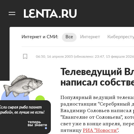
11
A
Интернет и СМИ
Все
Интернет
Киберпрест
06:50, 16 апреля 2005
(обновлено: 23:47, 15 февраля 2026
Телеведущий В
написал собств
Популярный ведущий телека
радиостанции "Серебряный 
Если сырая рыба пахнет
Владимир Соловьев написал
«рыбой», ее лучше не есть!
"Евангелие от Соловьева", ко
свет уже в конце апреля, пер
пятницу
РИА "Новости"
.