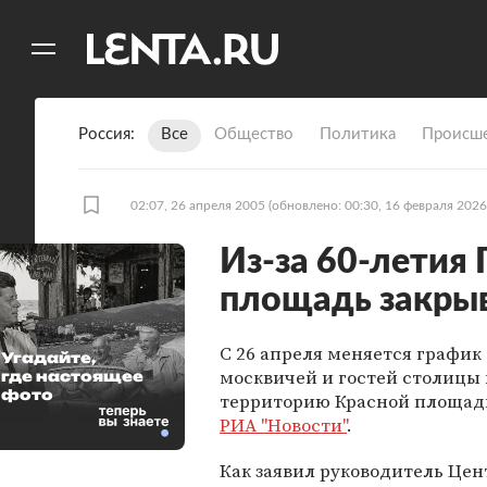
11
A
Россия
Все
Общество
Политика
Происше
02:07, 26 апреля 2005
(обновлено: 00:30, 16 февраля 2026
Из-за 60-летия
площадь закрыв
С 26 апреля меняется график
Угадайте,
москвичей и гостей столицы 
где настоящее
фото
территорию Красной площад
РИА "Новости"
.
Как заявил руководитель Цен