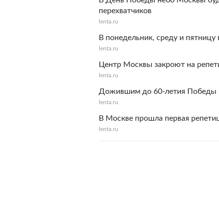
В День Победы небо Москвы буд
перехватчиков
lenta.ru
В понедельник, среду и пятницу
lenta.ru
Центр Москвы закроют на репе
lenta.ru
Дожившим до 60-летия Победы в
lenta.ru
В Москве прошла первая репети
lenta.ru