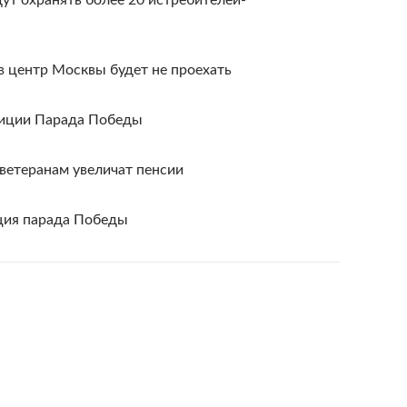
ут охранять более 20 истребителей-
 в центр Москвы будет не проехать
тиции Парада Победы
етеранам увеличат пенсии
ция парада Победы