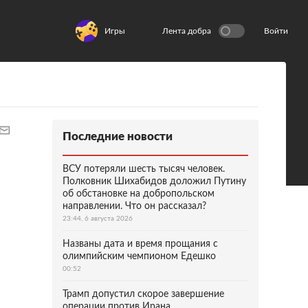
Игры
Лента добра
Войти
Последние новости
ВСУ потеряли шесть тысяч человек.
Полковник Шихабидов доложил Путину
об обстановке на добропольском
направлении. Что он рассказал?
23:44, 6 августа 2026
Названы дата и время прощания с
олимпийским чемпионом Едешко
00:52
Трамп допустил скорое завершение
операции против Ирана