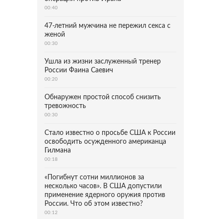
00:40
47-летний мужчина не пережил секса с
женой
00:30
Ушла из жизни заслуженный тренер
России Фаина Саевич
00:20
Обнаружен простой способ снизить
тревожность
00:30
Стало известно о просьбе США к России
освободить осужденного американца
Гилмана
00:18
«Погибнут сотни миллионов за
несколько часов». В США допустили
применение ядерного оружия против
России. Что об этом известно?
00:12