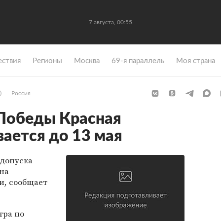
7 августа, 00:55
ствия
Регионы
Москва
69-я параллель
Моя страна
)
Россия
 Победы Красная
ается до 13 мая
 допуска
на
и, сообщает
тра по