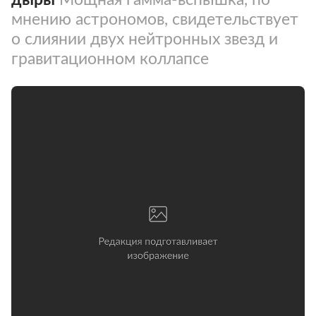
мнению астрономов, свидетельствует
о слиянии двух нейтронных звезд и
гравитационном коллапсе