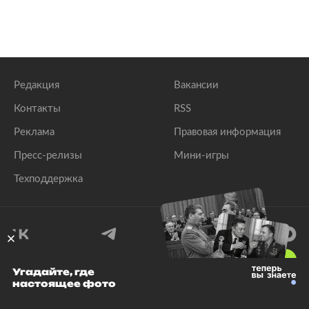
Редакция
Вакансии
Контакты
RSS
Реклама
Правовая информация
Пресс-релизы
Мини-игры
Техподдержка
18
+
Угадайте, где
настоящее фото
© 1999–2026 Все права защищены.
ООО «Лента.Ру»