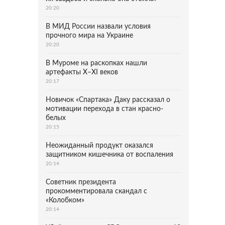
20:20
В МИД России назвали условия
прочного мира на Украине
20:20
В Муроме на раскопках нашли
артефакты X–XI веков
20:17
Новичок «Спартака» Даку рассказал о
мотивации перехода в стан красно-
белых
20:15
Неожиданный продукт оказался
защитником кишечника от воспаления
20:14
Советник президента
прокомментировала скандал с
«Колобком»
20:14