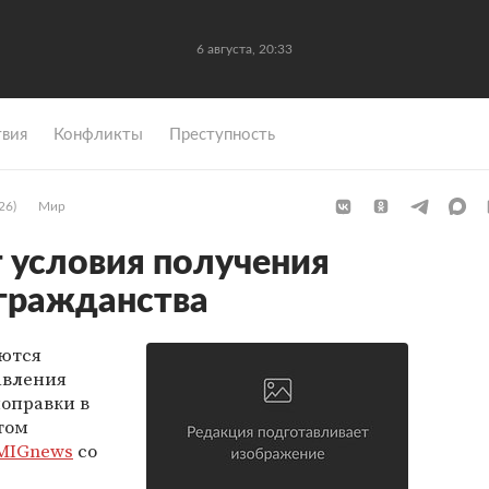
6 августа, 20:33
вия
Конфликты
Преступность
26)
Мир
 условия получения
гражданства
аются
авления
оправки в
том
MIGnews
со