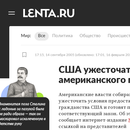
11
A
Мир
Все
Политика
Общество
Происшест
17:15, 14 сентября 2005
(обновлено: 17:01, 16 февраля 20
США ужесточат
американского 
Американские власти собир
ужесточить условия предост
Знаменитая поза Сталина
гражданства США и готовят п
с ладонью за пазухой была
соответствующий закон. Об э
не ради образа — так он
сообщает интернет-издание
маскировал искалеченную в
детстве руку
ссылкой на представителей