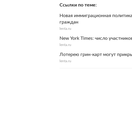
Ссылки по теме
Новая иммиграционная политика
граждан
lenta.ru
New York Times: число участнико
lenta.ru
Лотерею грин-карт могут прикр
lenta.ru