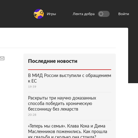
Игры
Лента добра
Войти
Последние новости
В МИД России выступили с обращением
к ЕС
19:59
Раскрыты три научно доказанных
способа победить хроническую
бессонницу без лекарств
20:28
«Теперь мы семья». Клава Кока и Дима
Масленников поженились. Как прошла
их свадьба и сколько она стоила?