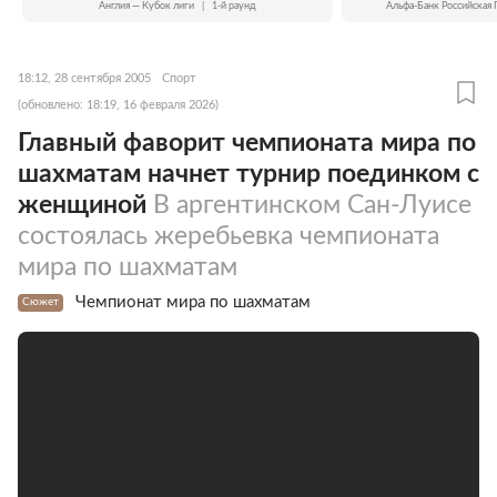
Англия — Кубок лиги
|
1-й раунд
Альфа-Банк Российская 
18:12, 28 сентября 2005
Спорт
(обновлено: 18:19, 16 февраля 2026)
Главный фаворит чемпионата мира по
шахматам начнет турнир поединком с
женщиной
В аргентинском Сан-Луисе
состоялась жеребьевка чемпионата
мира по шахматам
Чемпионат мира по шахматам
Сюжет