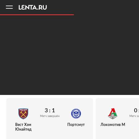
11
A
3 : 1
0 
Матч завершён
Матч з
Вест Хэм
Портсмут
Локомотив М
Юнайтед