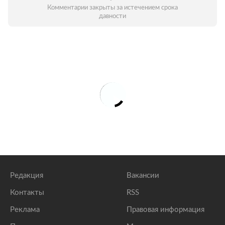
Комментарии закрыты за истечением срока
давности
Редакция
Вакансии
Контакты
RSS
Реклама
Правовая информация