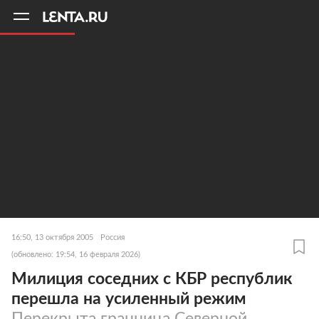
11
A
16:50, 13 октября 2005
Россия
(обновлено: 19:54, 16 февраля 2026)
Милиция соседних с КБР республик
перешла на усиленный режим
Перекрыта гранница Северной