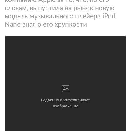
словам, выпустила на рынок новую
модель музыкального плейера iPod
Nano зная о его хрупкости