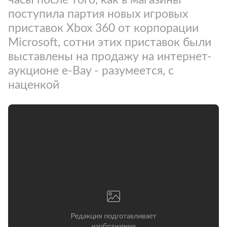
поступила партия новых игровых
приставок Xbox 360 от корпорации
Microsoft, сотни этих приставок были
выставлены на продажу на интернет-
аукционе e-Bay - разумеется, с
наценкой