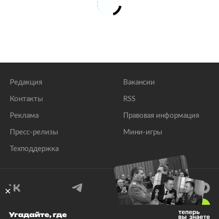
Редакция
Вакансии
Контакты
RSS
Реклама
Правовая информация
Пресс-релизы
Мини-игры
Техподдержка
18
+
Угадайте, где