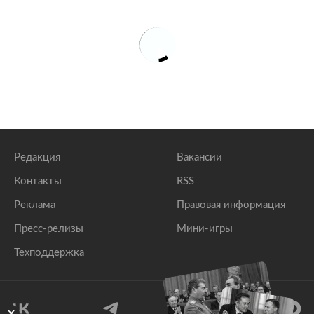
Редакция
Вакансии
Контакты
RSS
Реклама
Правовая информация
Пресс-релизы
Мини-игры
Техподдержка