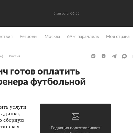
8 августа, 06:53
ствия
Регионы
Москва
69-я параллель
Моя страна
6)
Россия
ч готов оплатить
ренера футбольной
ить услуги
иддинка,
ю сборную
итанская