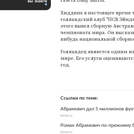
газета Daily Mirror.
Хиддинк в настоящее время 
голландский клуб "ПСВ Эйндхо
этого вывел сборную Австрал
чемпионата мира. Он высказы
нибудь национальной сборно
Голландец является одним и
мире. Его услуги оцениваютс
год.
Ссылки по теме
Абрамович дал 5 миллионов фунт
lenta.ru
Роман Абрамович по-прежнему б
lenta.ru