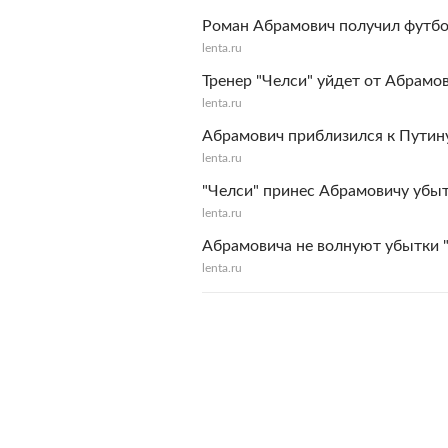
Роман Абрамович получил футб
lenta.ru
Тренер "Челси" уйдет от Абрамов
lenta.ru
Абрамович приблизился к Путину
lenta.ru
"Челси" принес Абрамовичу убы
lenta.ru
Абрамовича не волнуют убытки 
lenta.ru