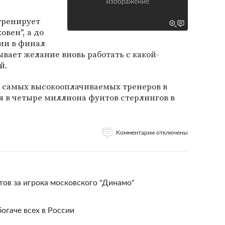
тренирует
вен", а до
ии в финал
вает желание вновь работать с какой-
й.
з самых высокооплачиваемых тренеров в
я в четыре миллиона фунтов стерлингов в
Комментарии отключены
ов за игрока московского "Динамо"
огаче всех в России