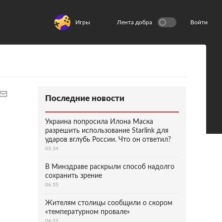
Игры
Лента добра
Войти
Последние новости
Украина попросила Илона Маска
разрешить использование Starlink для
ударов вглубь России. Что он ответил?
03:34
В Минздраве раскрыли способ надолго
сохранить зрение
06:35
Жителям столицы сообщили о скором
«температурном провале»
06:25