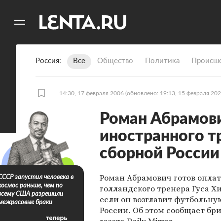
11
A
Россия
Все
Общество
Политика
Происше
14:30, 17 февраля 2006
(обновлено: 19:13, 15 февраля 202
Роман Абрамови
иностранного т
сборной России
Роман Абрамович готов оплат
СССР запустил человека в
космос раньше, чем по
голландского тренера Гуса Х
всему США разрешили
если он возглавит футбольну
межрасовые браки
России. Об этом сообщает бр