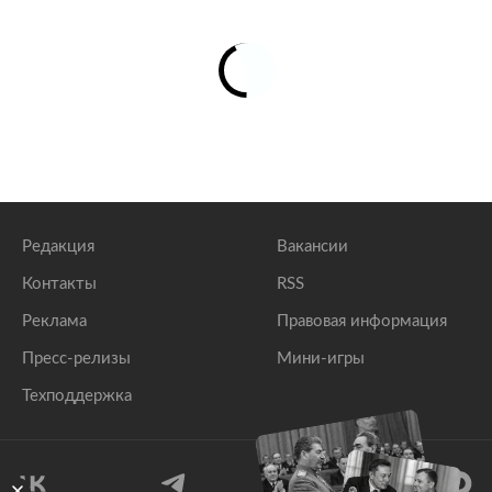
Редакция
Вакансии
Контакты
RSS
Реклама
Правовая информация
Пресс-релизы
Мини-игры
Техподдержка