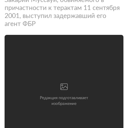
причастности к терактам 11 сентября
2001, выступил задержавший его
агент ФБР