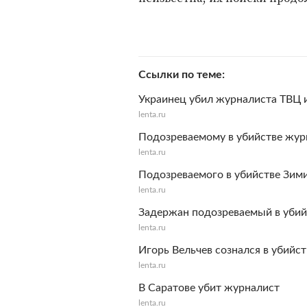
Ссылки по теме
Украинец убил журналиста ТВЦ 
lenta.ru
Подозреваемому в убийстве жур
lenta.ru
Подозреваемого в убийстве Зим
lenta.ru
Задержан подозреваемый в убий
lenta.ru
Игорь Вельчев сознался в убийс
lenta.ru
В Саратове убит журналист
lenta.ru