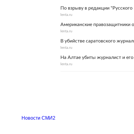
По взрыву в редакции "Русского
lenta.ru
Американские правозащитники о
lenta.ru
В убийстве саратовского журна
lenta.ru
На Алтае убиты журналист и его
lenta.ru
Новости СМИ2