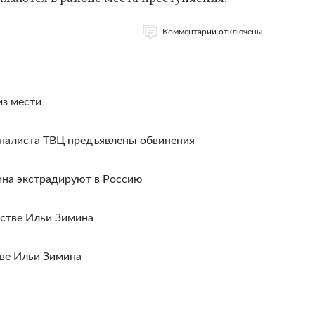
Комментарии отключены
из мести
налиста ТВЦ предъявлены обвинения
ина экстрадируют в Россию
стве Ильи Зимина
тве Ильи Зимина