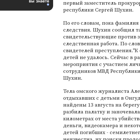
первый заместитель прокуро
республики Сергей Шухин.
По его словам, пока фамилия
следствия. Шухин сообщил т
свидетельствующие против з
следственная работа. По сло
свидетелей преступления."К
детей не удалось. Сейчас в 
мероприятия с участием личн
сотрудников МВД Республики
Шухин.
Тела омского журналиста Але
отдыхавших с детьми в Онгу
найдены 13 августа на берегу 
разбила палатку и заночевал
километрах от места убийст
деньги, видеокамера и некот
детей погибших - семилетнег
неизвестна, их поиски продо