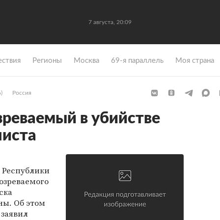
7 августа, 20:09
ствия
Регионы
Москва
69-я параллель
Моя страна
)
Россия
реваемый в убийстве
листа
 Республики
озреваемого
ска
ны. Об этом
заявил