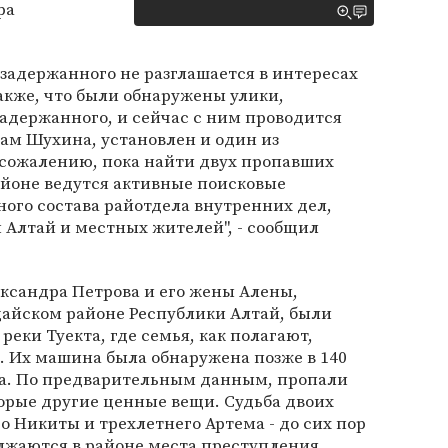
ра
 задержанного не разглашается в интересах
акже, что были обнаружены улики,
адержанного, и сейчас с ним проводится
вам Шухина, установлен и один из
 сожалению, пока найти двух пропавших
районе ведутся активные поисковые
ого состава райотдела внутренних дел,
 Алтай и местных жителей", - сообщил
ксандра Петрова и его жены Алены,
дайском районе Республики Алтай, были
реки Туекта, где семья, как полагают,
а. Их машина была обнаружена позже в 140
ва. По предварительным данным, пропали
орые другие ценные вещи. Судьба двоих
о Никиты и трехлетнего Артема - до сих пор
лжаются в районе места преступления.