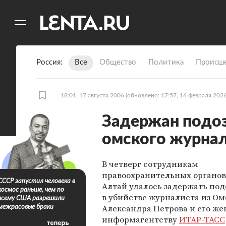
11
A
Россия
Все
Общество
Политика
Происше
18:01, 17 августа 2006
(обновлено: 17:57, 16 февраля 2026
Задержан подоз
омского журна
В четверг сотрудникам
правоохранительных органов
СССР запустил человека в
Алтай удалось задержать под
космос раньше, чем по
в убийстве журналиста из Ом
всему США разрешили
Александра Петрова и его же
межрасовые браки
информагентству
ИТАР-ТАСС