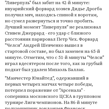
"Ливерпуль" был забит на 42-й минуте:
ивуарийский форвард хозяев Дидье Дрогба
получил мяч, находясь спиной к воротам,
но сумел развернуться и точно пробить.
Лучший момент "Ливерпуля" не реализовал
Стивен Джеррард - его удар с близкого
расстояния парировал Петр Чех. Форвард
"Челси" Андрей Шевченко вышел в
стартовой составе, но был заменен на 65-й
минуте. Отметим, что с 51-й минуты "Челси"
играл вдесятером после того, как за грубый
подкат был удален Михаэль Баллак.
"Манчестер Юнайтед", одержавший в
первых четырех матчах четыре победы,
потерпел поражение от "Арсенала" -
соперника московского ЦСКА в групповом
турнире Лиги чемпионов. На 86-й минуте
полузащитник лондонцев Франсеск