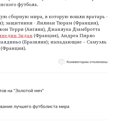
анского футбола.
кую сборную мира, в которую вошли вратарь -
); защитники - Лилиан Тюрам (Франция),
жон Терри (Англия), Джанлука Дзамбротта
инедин Зидан
(Франция), Андреа Пирло
Роналдиньо (Бразилия); нападающие – Самуэль
 (Франция).
Комментарии отключены
тов на "Золотой мяч"
звание лучшего футболиста мира