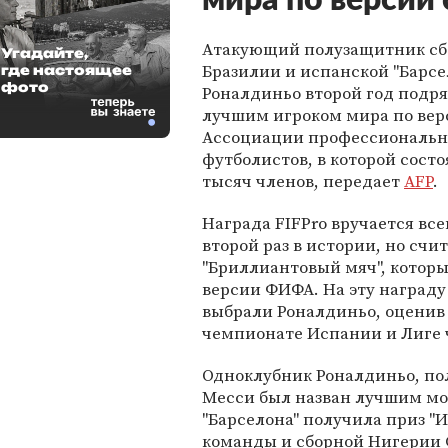
мира по версии 
Атакующий полузащитник сб
Угадайте,
Бразилии и испанской "Барс
где настоящее
фото
Роналдиньо второй год подр
лучшим игроком мира по верс
Ассоциации профессиональ
футболистов, в которой состо
тысяч членов, передает
AFP
.
Награда FIFPro вручается вс
второй раз в истории, но счи
"Бриллиантовый мяч", котор
версии ФИФА. На эту награду
выбрали Роналдиньо, оценив 
чемпионате Испании и Лиге 
Одноклубник Роналдиньо, по
Месси был назван лучшим мо
"Барселона" получила приз "И
команды и сборной Нигерии 