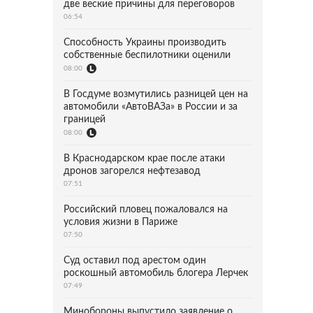
две веские причины для переговоров
06:54
Способность Украины производить
собственные беспилотники оценили
08:00
В Госдуме возмутились разницей цен на
автомобили «АвтоВАЗа» в России и за
границей
08:00
В Краснодарском крае после атаки
дронов загорелся нефтезавод
07:51
Российский пловец пожаловался на
условия жизни в Париже
07:50
Суд оставил под арестом один
роскошный автомобиль блогера Лерчек
07:49
Минобороны выпустило заявление о