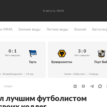
8 августа, 08:04
 и ММА
Зимние виды
Летние виды
Хоккей
Автоспо
0 : 1
3 : 0
Матч завершён
Матч завершён
Герта
Вулверхэмптон
Порт Ве
я — Вторая Бундеслига
|
1-й тур
Англия — Кубок лиги
|
1-й раунд
Спорт
ал лучшим футболистом