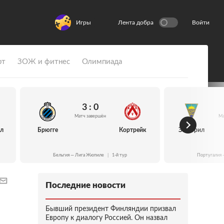
Игры
Лента добра
Войти
рт
ЗОЖ и фитнес
Олимпиада
3 : 0
Матч завершён
Ма
йл
Брюгге
Кортрейк
Эшторил
Бельгия — Лига Жюпиле
|
1-й тур
Португалия 
Последние новости
Бывший президент Финляндии призвал
Европу к диалогу Россией. Он назвал