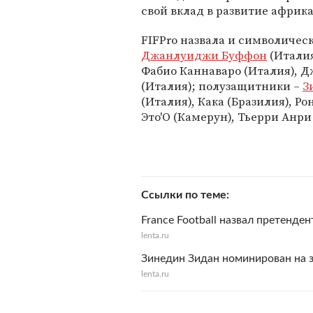
свой вклад в развитие африк
FIFPro назвала и символичес
Джанлуиджи Буффон
(Италия
Фабио Каннаваро (Италия), Д
(Италия); полузащитники –
З
(Италия), Кака (Бразилия), 
Это'О (Камерун), Тьерри Анри
Ссылки по теме
France Football назвал претенден
lenta.ru
Зинедин Зидан номинирован на 
lenta.ru