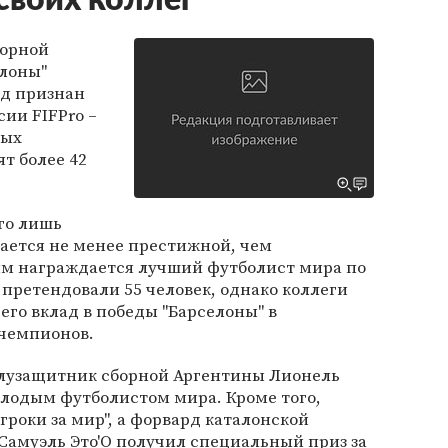
своих коллег
орной
елоны"
яд признан
ии FIFPro –
ных
ят более 42
его лишь
тается не менее престижной, чем
ым награждается лучший футболист мира по
 претендовали 55 человек, однако коллеги
его вклад в победы "Барселоны" в
чемпионов.
лузащитник сборной Аргентины Лионель
лодым футболистом мира. Кроме того,
гроки за мир", а форвард каталонской
Самуэль Это'О получил специальный приз за