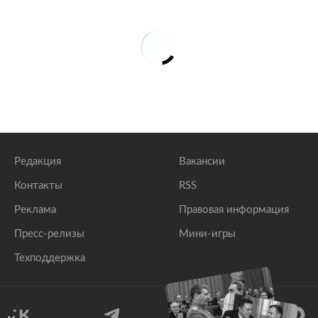
Редакция
Вакансии
Контакты
RSS
Реклама
Правовая информация
Пресс-релизы
Мини-игры
Техподдержка