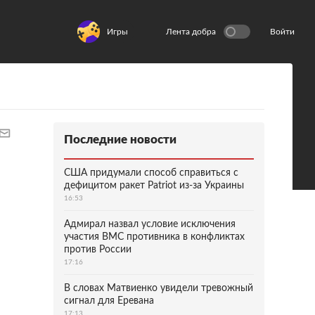
Игры
Лента добра
Войти
Последние новости
США придумали способ справиться с
дефицитом ракет Patriot из-за Украины
16:53
Адмирал назвал условие исключения
участия ВМС противника в конфликтах
против России
17:16
В словах Матвиенко увидели тревожный
сигнал для Еревана
17:13