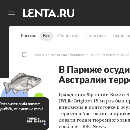
11
A
Россия
Все
Общество
Политика
Происше
20:40, 15 марта 2007
(обновлено: 16:27, 14 февраля 2026)
В Париже осуди
Австралии терр
Гражданин Франции Вилли 
(Willie Brigitte) 15 марта был 
Если сырая рыба пахнет
виновным в подготовке к ос
«рыбой», ее лучше не есть!
теракта в Австралии и пригов
девяти годам тюремного зак
сообщает BBC News.