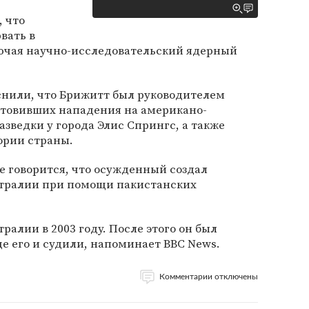
, что
вать в
лючая научно-исследовательский ядерный
снили, что Брижитт был руководителем
товивших нападения на американо-
зведки у города Элис Спрингс, а также
ории страны.
е говорится, что осужденный создал
стралии при помощи пакистанских
ралии в 2003 году. После этого он был
е его и судили, напоминает BBC News.
Комментарии отключены