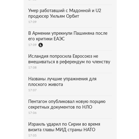
Умер работавший с Мадонной и U2
продюсер Уильям Орбит
17:09
В Армении упрекнули Пашиняна после
его критики ЕАЭС
17:09
Исландия попросила Евросоюз не
вмешиваться в референдум по членству
17:08
Названы лучшие упражнения для
плоского живота
17:07
Пентагон опубликовал новую порцию
секретных документов по НЛО
17:06
Израиль ударил по Сирии во время
визита главы МИД страны НАТО
17:05