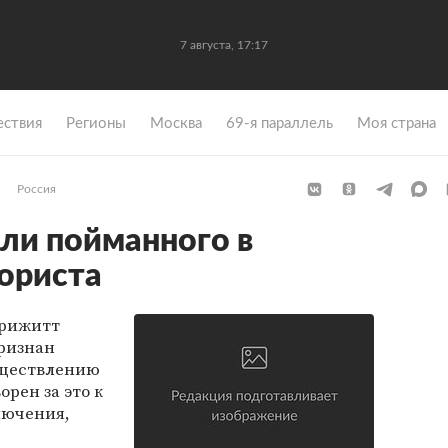
7 августа, 17:17
ствия
Регионы
Москва
69-я параллель
Моя страна
Россия
ли пойманного в
ориста
Брижитт
признан
уществлению
орен за это к
лючения,