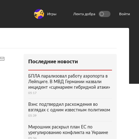
Игры
Лента добра
Войти
Последние новости
БПЛА парализовал работу аэропорта в
Лейпциге. В МВД Германии назвали
инцидент «сценарием гибридной атаки»
05:17
Вэнс подтвердил расхождения во
взглядах с одним известным политиком
05:39
Мирошник раскрыл план ЕС по
урегулированию конфликта на Украине
05:36