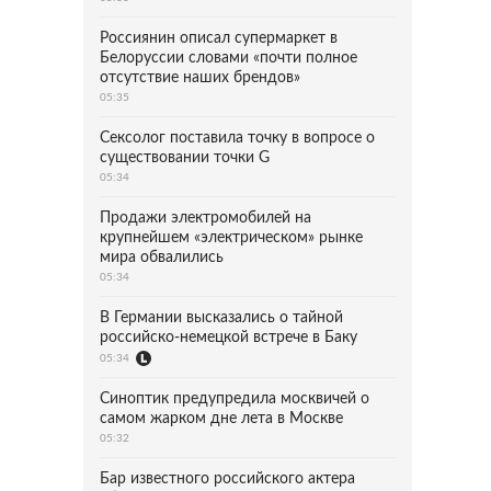
Россиянин описал супермаркет в
Белоруссии словами «почти полное
отсутствие наших брендов»
05:35
Сексолог поставила точку в вопросе о
существовании точки G
05:34
Продажи электромобилей на
крупнейшем «электрическом» рынке
мира обвалились
05:34
В Германии высказались о тайной
российско-немецкой встрече в Баку
05:34
Синоптик предупредила москвичей о
самом жарком дне лета в Москве
05:32
Бар известного российского актера