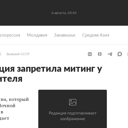
6 августа, 05:45
елоруссия
Молдавия
Закавказье
Средняя Азия
)
Бывший СССР
ция запретила митинг у
ителя
ина, который
Ночной
 в
дает