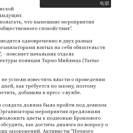
онской
едыдущих
я полагать, что нынешние мероприятия
общественного спокойствия".
оводятся одновременно в двух разных
рганизаторами взятых на себя обязательств
, - поясняет начальник отдела
фектуры полиции Тармо Мийлица (Tarmo
не успели известить власти о проведении
дней, как требуется по закону, поэтому
ретить, добавили в пресс-службе.
о солдата должна была пройти под девизом
!" Организаторы мероприятия предложили
 возложить цветы к подножью Бронзового
обсудить, как достичь диалога по вопросу о
ких захоронений. Активисты "Ночного