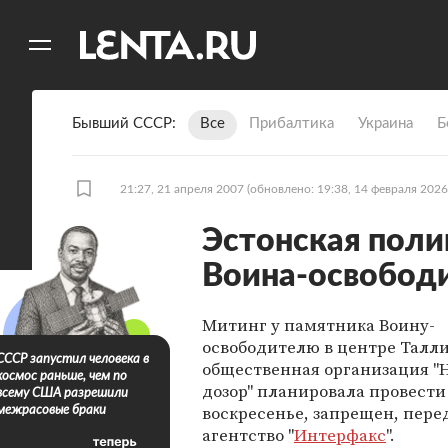
11
A
Бывший СССР
Все
Прибалтика
Украина
Б
21:27, 21 апреля 2007
(обновлено: 19:38, 14 февраля 2026
Эстонская поли
Воина-освобод
Митинг у памятника Воину-
освободителю в центре Талл
СССР запустил человека в
общественная организация "
космос раньше, чем по
дозор" планировала провести
всему США разрешили
воскресенье, запрещен, пере
межрасовые браки
агентство "
Интерфакс
".