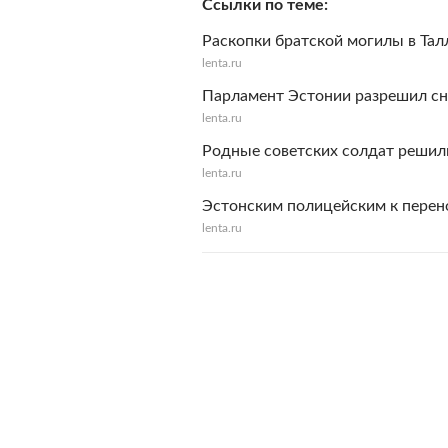
Ссылки по теме
Раскопки братской могилы в Тал
lenta.ru
Парламент Эстонии разрешил сн
lenta.ru
Родные советских солдат решил
lenta.ru
Эстонским полицейским к перен
lenta.ru