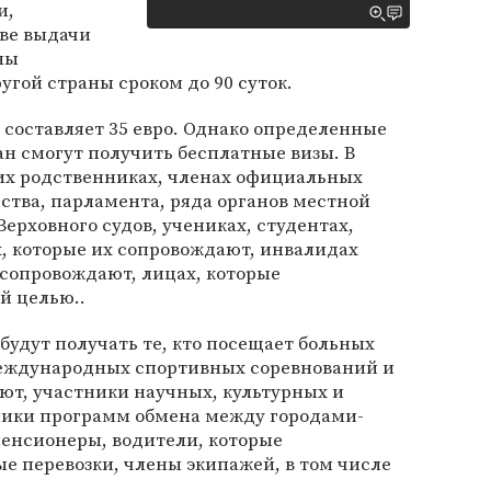
и,
ове выдачи
ны
угой страны сроком до 90 суток.
м составляет 35 евро. Однако определенные
н смогут получить бесплатные визы. В
ких родственниках, членах официальных
ства, парламента, ряда органов местной
ерховного судов, учениках, студентах,
х, которые их сопровождают, инвалидах
 сопровождают, лицах, которые
й целью..
будут получать те, кто посещает больных
международных спортивных соревнований и
ют, участники научных, культурных и
ники программ обмена между городами-
енсионеры, водители, которые
 перевозки, члены экипажей, в том числе