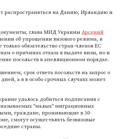
ет распространяться на Данию, Ирландию и
окументы, глава МИД Украины
Арсений
шении об упрощении визового режима, в
е только обязательство стран-членов ЕС
ам о причинах отказа в выдаче визы, но и
ение посольств в апелляционном порядке.
шением, срок ответа посольств на запрос о
дней, а в в особо срочных случаях может
краине удалось добиться подписания с
 называемых "малых" миграционных
рыми, граждане, проживающие в 50-
не, смогут осуществлять безвизовые
соседние страны.