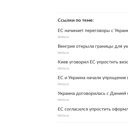
Ссылки по теме
ЕС начинает переговоры с Укра
lenta.ru
Венгрия открыла границы для у
lenta.ru
Киев уговорил ЕС упростить ви
lenta.ru
ЕС и Украина начали упрощение
lenta.ru
Украина договорилась с Данией
lenta.ru
ЕС согласился упростить оформл
lenta.ru