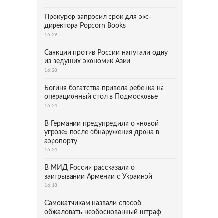
Прокурор запросил срок для экс-
директора Popcorn Books
16:29
Санкции против России напугали одну
из ведущих экономик Азии
16:28
Богиня богатства привела ребенка на
операционный стол в Подмосковье
16:24
В Германии предупредили о «новой
угрозе» после обнаружения дрона в
аэропорту
16:24
В МИД России рассказали о
заигрывании Армении с Украиной
16:18
Самокатчикам назвали способ
обжаловать необоснованный штраф