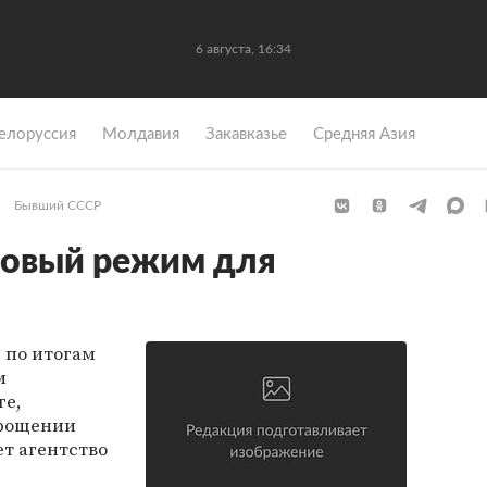
6 августа, 16:34
елоруссия
Молдавия
Закавказье
Средняя Азия
Бывший СССР
зовый режим для
 по итогам
м
ге,
прощении
ет агентство