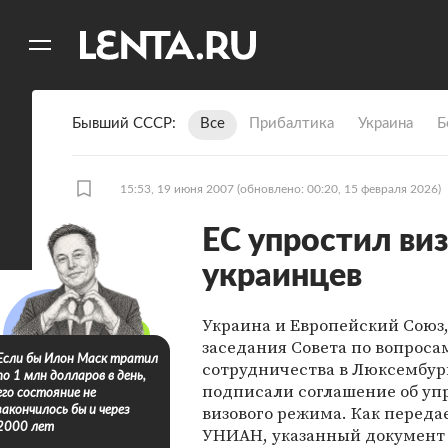
11
A
Бывший СССР
Все
Прибалтика
Украина
Б
15:53, 19 июня 2007
(обновлено: 00:20, 15 февраля 2026)
ЕС упростил ви
украинцев
Украина и Европейский Союз,
заседания Совета по вопроса
Если бы Илон Маск тратил
сотрудничества в Люксембур
по 1 млн долларов в день,
подписали соглашение об у
его состояние не
визового режима. Как переда
закончилось бы и через
2000 лет
УНИАН, указанный документ