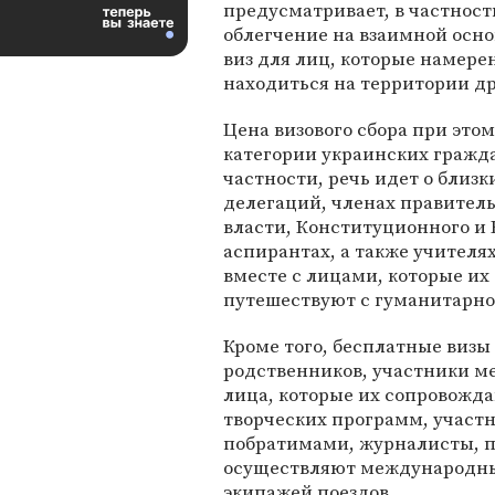
предусматривает, в частност
облегчение на взаимной осн
виз для лиц, которые намере
находиться на территории др
Цена визового сбора при это
категории украинских гражда
частности, речь идет о близ
делегаций, членах правитель
власти, Конституционного и В
аспирантах, а также учителя
вместе с лицами, которые их
путешествуют с гуманитарно
Кроме того, бесплатные визы 
родственников, участники 
лица, которые их сопровожда
творческих программ, участ
побратимами, журналисты, п
осуществляют международные
экипажей поездов.