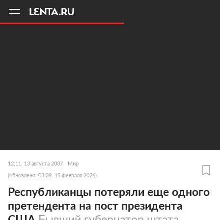
11
A
12:11, 13 августа 2007
Мир
(обновлено: 03:39, 15 февраля 2026)
Республиканцы потеряли еще одного
претендента на пост президента
США
Бывший губернатор штата