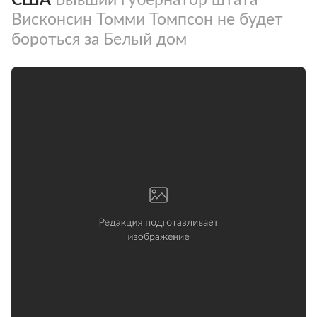
Висконсин Томми Томпсон не будет
бороться за Белый дом