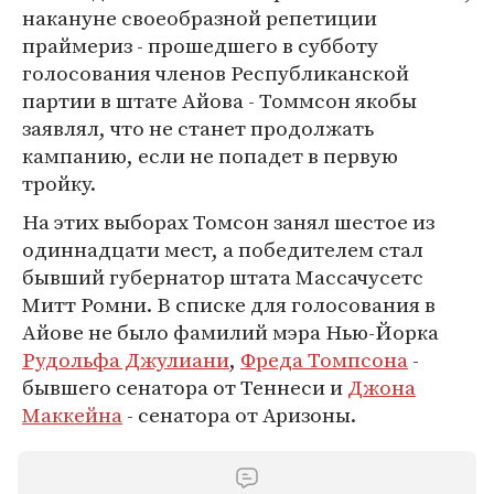
накануне своеобразной репетиции
праймериз - прошедшего в субботу
голосования членов Республиканской
партии в штате Айова - Томмсон якобы
заявлял, что не станет продолжать
кампанию, если не попадет в первую
тройку.
На этих выборах Томсон занял шестое из
одиннадцати мест, а победителем стал
бывший губернатор штата Массачусетс
Митт Ромни. В списке для голосования в
Айове не было фамилий мэра Нью-Йорка
Рудольфа Джулиани
,
Фреда Томпсона
-
бывшего сенатора от Теннеси и
Джона
Маккейна
- сенатора от Аризоны.