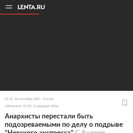
11
A
01:50, 20 сентября 2007
Россия
(обновлено: 05:49, 15 февраля 2026)
Анархисты перестали быть
подозреваемыми по делу о подрыве
"Невского экспресса"
С Андрея