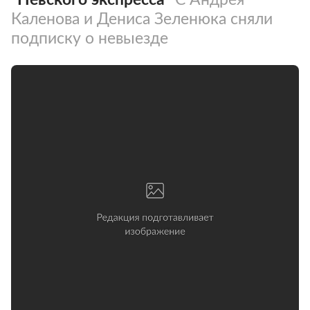
Каленова и Дениса Зеленюка сняли
подписку о невыезде