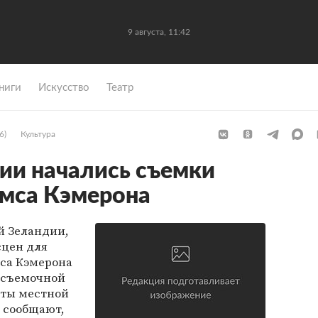
9 августа, 11:42
ниги
Искусство
Театр
6)
Культура
ии начались съемки
ймса Кэмерона
й Зеландии,
сцен для
са Кэмерона
ой съемочной
ты местной
и сообщают,