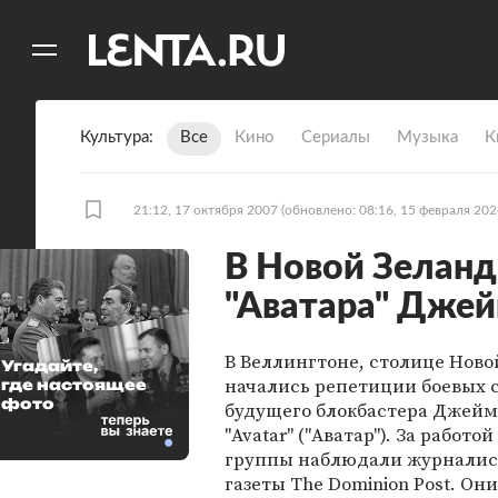
11
A
Культура
Все
Кино
Сериалы
Музыка
К
21:12, 17 октября 2007
(обновлено: 08:16, 15 февраля 202
В Новой Зеланд
"Аватара" Дже
В Веллингтоне, столице Ново
Угадайте,
начались репетиции боевых 
где настоящее
фото
будущего блокбастера Джейм
"Avatar" ("Аватар"). За работ
группы наблюдали журналис
газеты The Dominion Post. Он