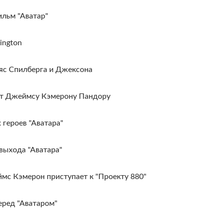
ильм "Аватар"
lington
яс Спилберга и Джексона
ст Джеймсу Кэмерону Пандору
героев "Аватара"
 выхода "Аватара"
с Кэмерон приступает к "Проекту 880"
еред "Аватаром"