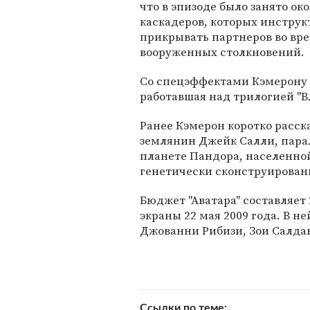
что в эпизоде было занято око
каскадеров, которых инстру
прикрывать партнеров во вр
вооруженных столкновений.
Со спецэффектами Кэмерону и
работавшая над трилогией "В
Ранее Кэмерон коротко расск
землянин Джейк Салли, пара
планете Пандора, населенной
генетически сконструированн
Бюджет "Аватара" составляет
экраны 22 мая 2009 года. В н
Джованни Рибизи, Зои Салда
Ссылки по теме