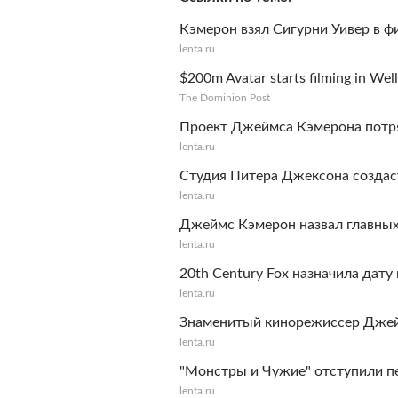
Кэмерон взял Сигурни Уивер в ф
lenta.ru
$200m Avatar starts filming in Wel
The Dominion Post
Проект Джеймса Кэмерона потр
lenta.ru
Студия Питера Джексона созда
lenta.ru
Джеймс Кэмерон назвал главных 
lenta.ru
20th Century Fox назначила дату
lenta.ru
Знаменитый кинорежиссер Джейм
lenta.ru
"Монстры и Чужие" отступили п
lenta.ru