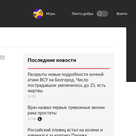
Игры
Лента добра
Войти
Последние новости
Раскрыты новые подробности ночной
атаки ВСУ на Белгород. Число
пострадавших увеличилось до 25, есть
жертвы
11:39
Врач назвал первые тревожные звонки
рака простаты
11:33
Российский пловец встал на колени и
извинился за критику Парижа