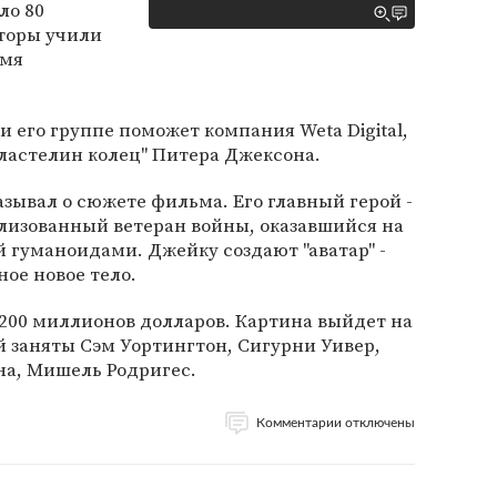
ло 80
кторы учили
емя
 его группе поможет компания Weta Digital,
ластелин колец" Питера Джексона.
азывал о сюжете фильма. Его главный герой -
лизованный ветеран войны, оказавшийся на
 гуманоидами. Джейку создают "аватар" -
ое новое тело.
 200 миллионов долларов. Картина выйдет на
ей заняты Сэм Уортингтон, Сигурни Уивер,
на, Мишель Родригес.
Комментарии отключены