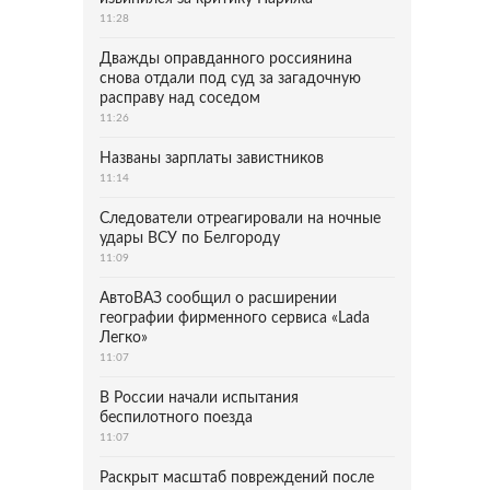
11:28
Дважды оправданного россиянина
снова отдали под суд за загадочную
расправу над соседом
11:26
Названы зарплаты завистников
11:14
Следователи отреагировали на ночные
удары ВСУ по Белгороду
11:09
АвтоВАЗ сообщил о расширении
географии фирменного сервиса «Lada
Легко»
11:07
В России начали испытания
беспилотного поезда
11:07
Раскрыт масштаб повреждений после