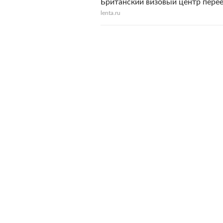
Британский визовый центр пере
lenta.ru