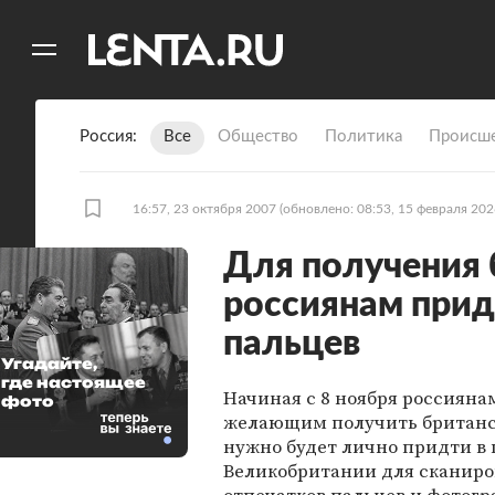
11
A
Россия
Все
Общество
Политика
Происше
16:57, 23 октября 2007
(обновлено: 08:53, 15 февраля 202
Для получения 
россиянам прид
пальцев
Угадайте,
где настоящее
Начиная с 8 ноября россияна
фото
желающим получить британс
нужно будет лично придти в 
Великобритании для сканир