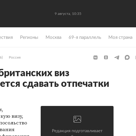
9 августа, 10:35
ствия
Регионы
Москва
69-я параллель
Моя страна
6)
Россия
британских виз
ется сдавать отпечатки
м,
кую визу,
посольство
ования