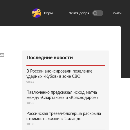
Игры
Лента добра
Войти
Последние новости
В России анонсировали появление
ударных «Кубов» в зоне СВО
08:12
Павлюченко предсказал исход матча
между «Спартаком» и «Краснодаром»
10:32
Российская тревел-блогерша раскрыла
стоимость жизни в Таиланде
10:30