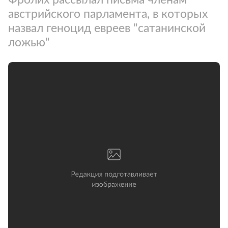
австрийского парламента, в которых
назвал геноцид евреев "сатанинской
ложью"