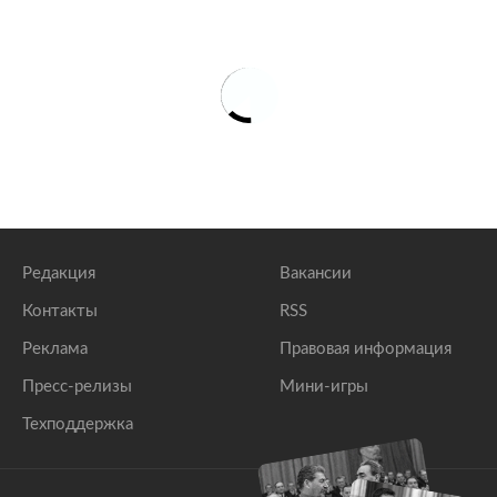
Редакция
Вакансии
Контакты
RSS
Реклама
Правовая информация
Пресс-релизы
Мини-игры
Техподдержка