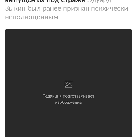
Зыкин был ранее признан психически
неполноценным