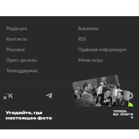
Редакция
Вакансии
Контакты
RSS
Реклама
Правовая информация
Пресс-релизы
Мини-игры
Техподдержка
18
+
Угадайте, где
настоящее фото
© 1999–2026 Все права защищены.
ООО «Лента.Ру»
Лента добра