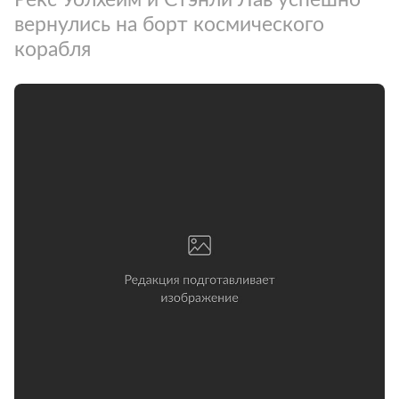
вернулись на борт космического
корабля