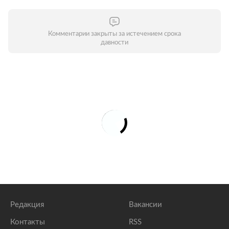
Комментарии закрыты за истечением срока
давности
Редакция
Вакансии
Контакты
RSS