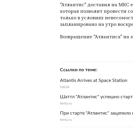
"Атлантис" доставил на МКС
которая позволит провести 
только в условиях невесомос
запланировано на утро воскр
Возвращение "Атлантиса" на 
Ссылки по теме
Atlantis Arrives at Space Station
NASA
Шаттл "Атлантис" успешно стар
lenta.ru
При старте "Атлантис" зацепило
lenta.ru