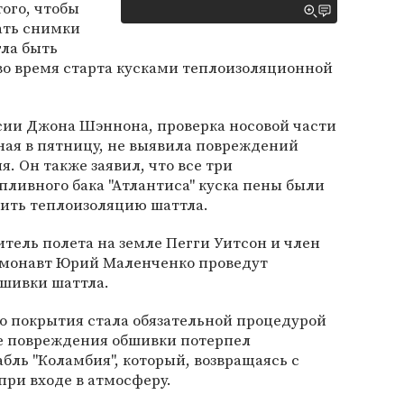
ого, чтобы
ать снимки
гла быть
о время старта кусками теплоизоляционной
сии Джона Шэннона, проверка носовой части
ная в пятницу, не выявила повреждений
. Он также заявил, что все три
пливного бака "Атлантиса" куска пены были
ить теплоизоляцию шаттла.
тель полета на земле Пегги Уитсон и член
смонавт Юрий Маленченко проведут
шивки шаттла.
о покрытия стала обязательной процедурой
ате повреждения обшивки потерпел
бль "Коламбия", который, возвращаясь с
при входе в атмосферу.