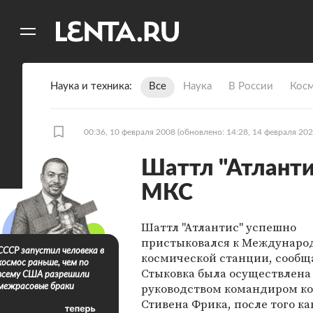
11
A
Наука и техника
Все
Наука
В России
Кос
00:36, 10 февраля 2008
(обновлено: 14:28, 14 февраля 202
Шаттл "Атланти
МКС
Шаттл "Атлантис" успешно
пристыковался к Междунаро
СССР запустил человека в
космической станции, сообщ
космос раньше, чем по
Стыковка была осуществлена
всему США разрешили
руководством командиром ко
межрасовые браки
Стивена Фрика, после того ка