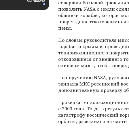
совершил большой крюк для т
позволить NASA с земли сдел
обшивки корабля, которая мо
повреждена отколовшимися в
пены.
По словам руководителя мис
корабля и крыльев, проведен
теплоизоляционного покрытия
отколовшиеся от внешнего то
слишком малы, чтобы повред
По поручению NASA, руководи
экипажа МКС российский ко
дополнительную проверку об
Проверка теплоизоляционног
с 2003 года. Тогда в результ
катастрофу космический кора
орбиты, развалился на части 