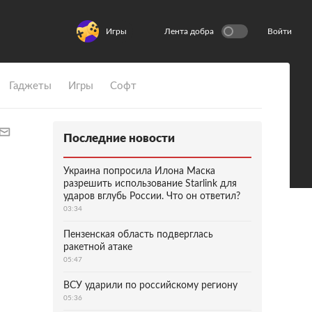
Игры
Лента добра
Войти
Гаджеты
Игры
Софт
Последние новости
Украина попросила Илона Маска
разрешить использование Starlink для
ударов вглубь России. Что он ответил?
03:34
Пензенская область подверглась
ракетной атаке
05:47
ВСУ ударили по российскому региону
05:36