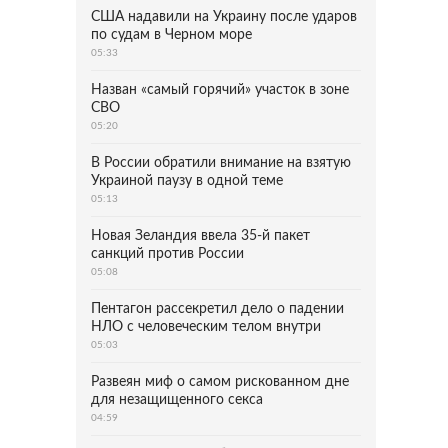
США надавили на Украину после ударов
по судам в Черном море
05:33
Назван «самый горячий» участок в зоне
СВО
05:20
В России обратили внимание на взятую
Украиной паузу в одной теме
05:13
Новая Зеландия ввела 35-й пакет
санкций против России
05:08
Пентагон рассекретил дело о падении
НЛО с человеческим телом внутри
05:03
Развеян миф о самом рискованном дне
для незащищенного секса
04:59