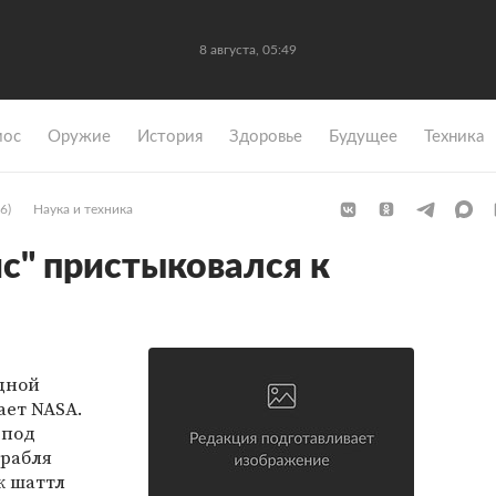
8 августа, 05:49
мос
Оружие
История
Здоровье
Будущее
Техника
6)
Наука и техника
с" пристыковался к
дной
ает NASA.
 под
рабля
к шаттл