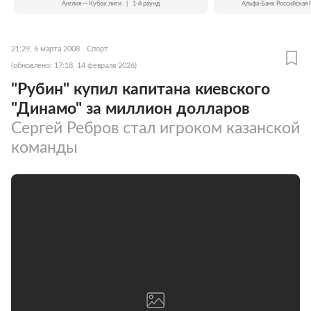
Англия — Кубок лиги
|
1-й раунд
Альфа-Банк Российская 
21:29, 6 марта 2008
Спорт
(обновлено: 17:18, 14 февраля 2026)
"Рубин" купил капитана киевского
"Динамо" за миллион долларов
Сергей Ребров стал игроком казанской
команды