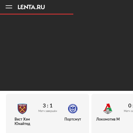
11
A
3 : 1
0 
Матч завершён
Матч з
Вест Хэм
Портсмут
Локомотив М
Юнайтед