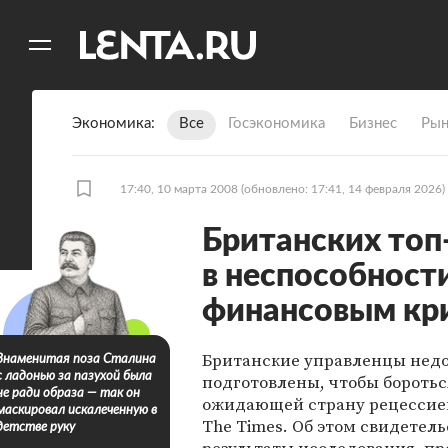
11
A
Экономика
Все
Госэкономика
Бизнес
Рын
17:40, 10 марта 2008
(обновлено: 17:41, 14 февраля 2026)
Британских то
в неспособности
финансовым кр
Британские управленцы нед
Знаменитая поза Сталина
с ладонью за пазухой была
подготовлены, чтобы боротьс
не ради образа — так он
ожидающей страну рецессие
маскировал искалеченную в
The Times. Об этом свидетел
детстве руку