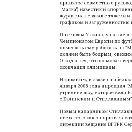
принятое совместно с руков
"Маяка", известный спортив
журналист связал с тяжелым
графиком и загруженностью 
По словам Уткина, участие в
Чемпионатом Европы по футб
помешать ему работать на "Мая
должен быть бодрым, свежим
Ожидается, что он может вер
окончания олимпиады.
Напомним, в связи с гибелью
января 2008 года дирекция "
утреннее шоу, которое вели 
с Бачинским и Стиллавиным" в
Новым напарником Стиллавин
после того как он принял со
дирекции вещания ВГТРК Сер