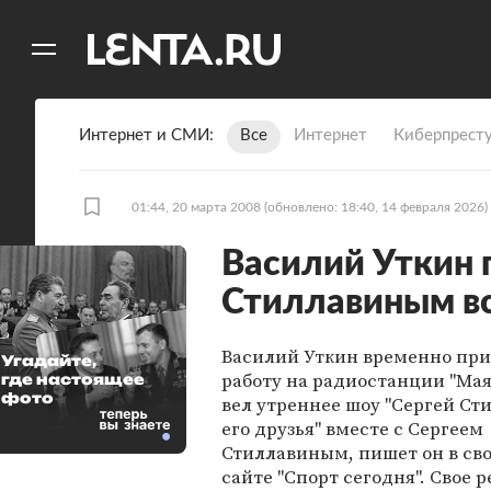
11
A
Интернет и СМИ
Все
Интернет
Киберпрест
01:44, 20 марта 2008
(обновлено: 18:40, 14 февраля 2026)
Василий Уткин 
Стиллавиным в
Василий Уткин временно пр
Угадайте,
работу на радиостанции "Маяк
где настоящее
фото
вел утреннее шоу "Сергей Ст
его друзья" вместе с Сергеем
Стиллавиным, пишет он в св
сайте "Спорт сегодня". Свое 