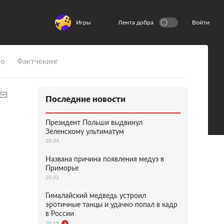
Игры
Лента добра
Войти
ио
Фактчекинг
Последние новости
Президент Польши выдвинул
Зеленскому ультиматум
20:24
Названа причина появления медуз в
Приморье
20:22
Гималайский медведь устроил
эротичные танцы и удачно попал в кадр
в России
20:15