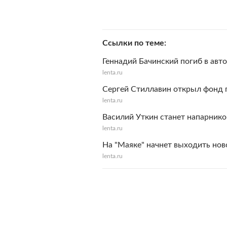
Ссылки по теме
Геннадий Бачинский погиб в авт
lenta.ru
Сергей Стиллавин открыл фонд
lenta.ru
Василий Уткин станет напарнико
lenta.ru
На "Маяке" начнет выходить нов
lenta.ru