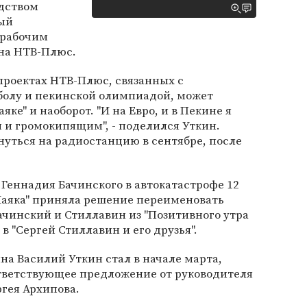
одством
ный
 рабочим
на НТВ-Плюс.
 проектах НТВ-Плюс, связанных с
олу и пекинской олимпиадой, может
ке" и наоборот. "И на Евро, и в Пекине я
 и громокипящим", - поделился Уткин.
нуться на радиостанцию в сентябре, после
 Геннадия Бачинского в автокатастрофе 12
Маяка" приняла решение переименовать
Бачинский и Стиллавин из "Позитивного утра
 "Сергей Стиллавин и его друзья".
а Василий Уткин стал в начале марта,
ответствующее предложение от руководителя
гея Архипова.