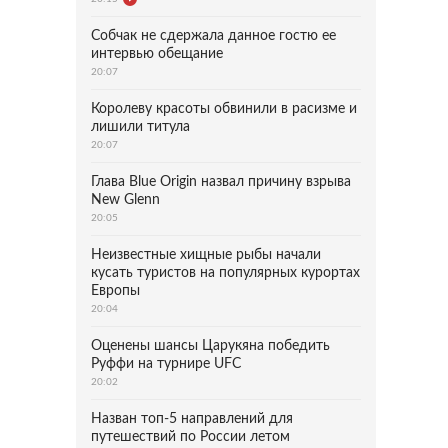
Собчак не сдержала данное гостю ее
интервью обещание
20:07
Королеву красоты обвинили в расизме и
лишили титула
20:07
Глава Blue Origin назвал причину взрыва
New Glenn
20:05
Неизвестные хищные рыбы начали
кусать туристов на популярных курортах
Европы
20:04
Оценены шансы Царукяна победить
Руффи на турнире UFC
20:02
Назван топ-5 направлений для
путешествий по России летом