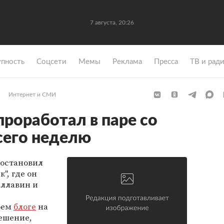
7 августа, 20:26
упность
Coцсети
Мемы
Реклама
Пресса
ТВ и рад
Интернет и СМИ
проработал в паре со
сего неделю
иостановил
", где он
иллавин и
оем
блоге
на
решение,