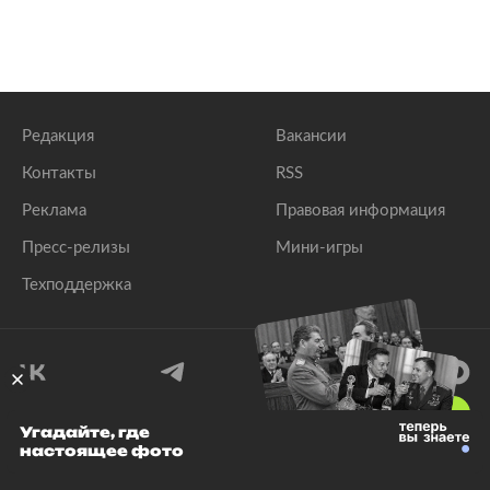
Редакция
Вакансии
Контакты
RSS
Реклама
Правовая информация
Пресс-релизы
Мини-игры
Техподдержка
18
+
Угадайте, где
настоящее фото
© 1999–2026 Все права защищены.
ООО «Лента.Ру»