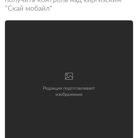
"Скай мобайл"