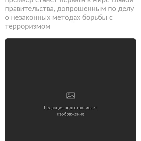
правительства, допрошенным по делу
о незаконных методах борьбы с
терроризмом