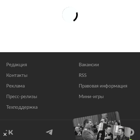
Редакция
Вакансии
Контакты
RSS
Реклама
Правовая информация
Пресс-релизы
Мини-игры
Техподдержка