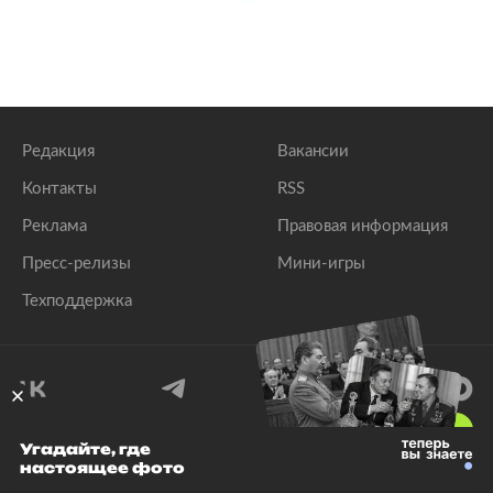
Редакция
Вакансии
Контакты
RSS
Реклама
Правовая информация
Пресс-релизы
Мини-игры
Техподдержка
18
+
Угадайте, где
настоящее фото
© 1999–2026 Все права защищены.
ООО «Лента.Ру»