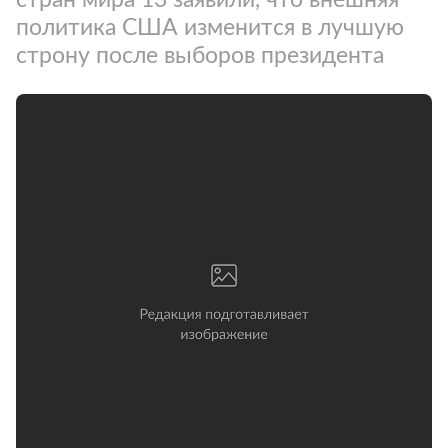
политика США изменится в лучшую
строну после выборов президента