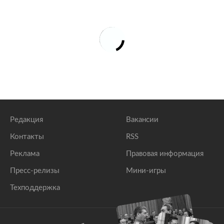
Редакция
Вакансии
Контакты
RSS
Реклама
Правовая информация
Пресс-релизы
Мини-игры
Техподдержка