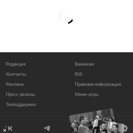
Редакция
Вакансии
Контакты
RSS
Реклама
Правовая информация
Пресс-релизы
Мини-игры
Техподдержка