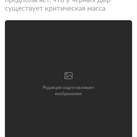
существует критическая масса