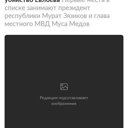
списке занимают президент
республики Мурат Зязиков и глава
местного МВД Муса Медов