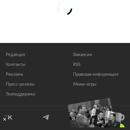
Редакция
Вакансии
Контакты
RSS
Реклама
Правовая информация
Пресс-релизы
Мини-игры
Техподдержка
18
+