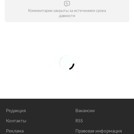
Комментарии закрыты за истечением срока
давности
Редакция
Вакансии
Контакты
RSS
Реклама
Правовая информация