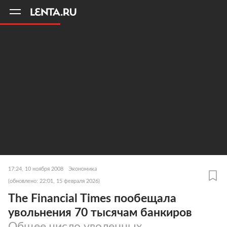
11
A
17:24, 10 ноября 2008
Экономика
(обновлено: 22:01, 15 февраля 2026)
The Financial Times пообещала
увольнения 70 тысячам банкиров
Общее число уволенных