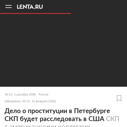
11
A
18:14, 5 декабря 2008
Россия
(обновлено: 03:12, 16 февраля 2026)
Дело о проституции в Петербурге
СКП будет расследовать в США
СКП
с американскими коллегами