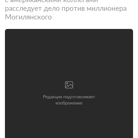
расследует дело против миллионера
Могилянского