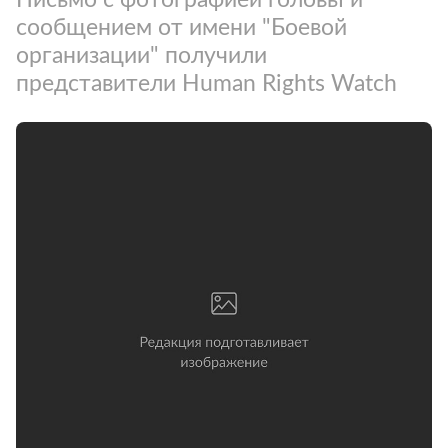
сообщением от имени "Боевой
организации" получили
представители Human Rights Watch