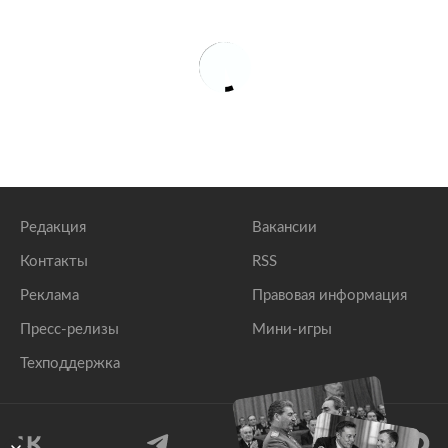
Редакция
Вакансии
Контакты
RSS
Реклама
Правовая информация
Пресс-релизы
Мини-игры
Техподдержка