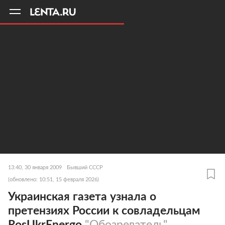
11
A
13:40, 30 января 2009
Бывший СССР
(обновлено: 10:51, 15 февраля 2026)
Украинская газета узнала о
претензиях России к совладельцам
RosUkrEnergo
"Обозреватель"