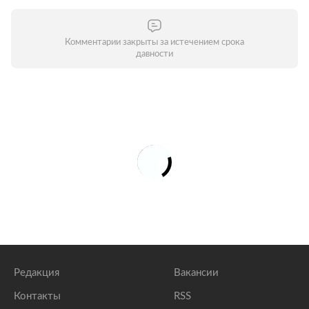
Комментарии закрыты за истечением срока
давности
Редакция
Вакансии
Контакты
RSS